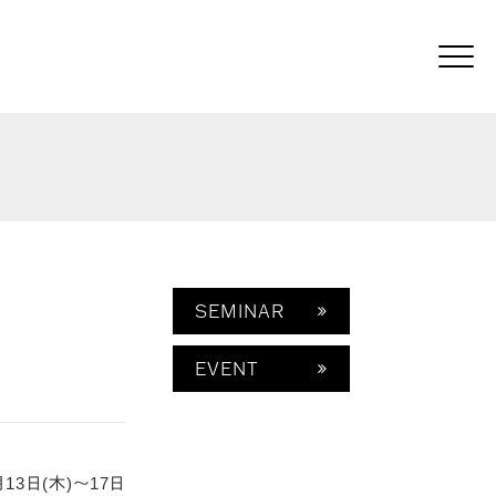
Click
SEMINAR
EVENT
3日(木)～17日